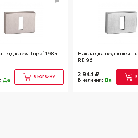
 под ключ Tupai 1985
Накладка под ключ Tu
RE 96
2 944
₽
В КОРЗИНУ
В
и:
Да
В наличии:
Да