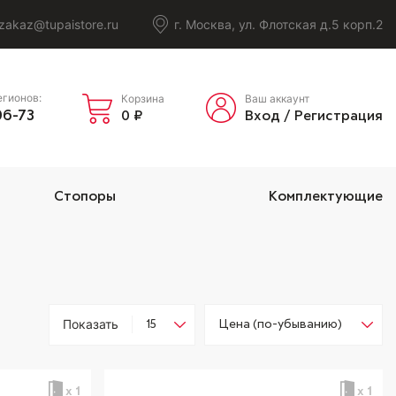
zakaz@tupaistore.ru
г. Москва, ул. Флотская д.5 корп.2
егионов:
Корзина
Ваш аккаунт
06-73
0
₽
Вход
/
Регистрация
Стопоры
Комплектующие
Показать
х 1
х 1