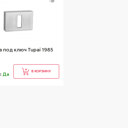
 под ключ Tupai 1985
В КОРЗИНУ
и:
Да