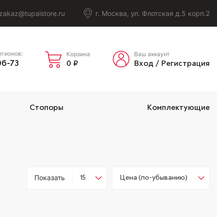
zakaz@tupaistore.ru
г. Москва, ул. Флотская д.5 корп.2
егионов:
Корзина
Ваш аккаунт
06-73
0
₽
Вход
/
Регистрация
Стопоры
Комплектующие
Показать